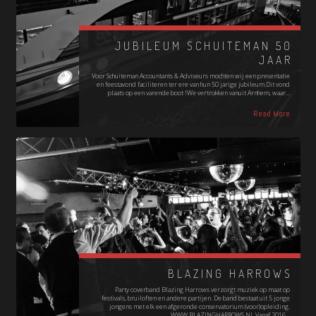
JUBILEUM SCHUITEMAN 50
JAAR
Voor Schuiteman Accountants & Adviseurs mochten wij een presentatie
en feestavond faciliteren ter ere van hun 50 jarige jubileum.Dit vond
plaats op een varende boot !We vertrokken vanuit Arnhem, waar…
Read More
BLAZING HARROWS
Party coverband Blazing Harrows verzorgt muziek op maat op
festivals, bruiloften en andere partijen. De band bestaat uit 5 jonge
jongens met elk een afgeronde conservatorium (voor)opleiding.
WWW.BLAZINGHARROWS.NL Vanaf 2016…