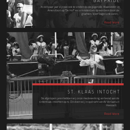
GAYPRIDE
Al een paar jaar zijn we ook te vinden op de gaypride. Waaronder in
Amersfoort op "De Hof" en in Amsterdam op een boot door de
grachten. Voor Stage-Link varen…
Read More
ST. KLAAS INTOCHT
De afgelopen jaren hebben wij onze medewerking verleend aan de
sinterklaas intochten op tv. Dit doen wij in opdracht van AV Verlaan uit
Heesselt.
Read More