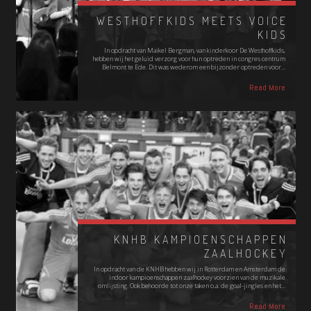
WESTHOFFKIDS MEETS VOICE
KIDS
In opdracht van Maikel Bergman, van kinderkoor De Westhoffkids,
hebben wij het geluid verzorg voor hun optreden in congres centrum
Belmont te Ede. Dit was wederom een bijzonder optreden voor…
Read More
KNHB KAMPIOENSCHAPPEN
ZAALHOCKEY
In opdracht van de KNHB hebben wij in Rotterdam en Amsterdam de
indoor kampioenschappen zaalhockey voorzien van de muzikale
omlijsting. Ook behoorde tot onze taken o.a. de goal-jingles en het…
Read More