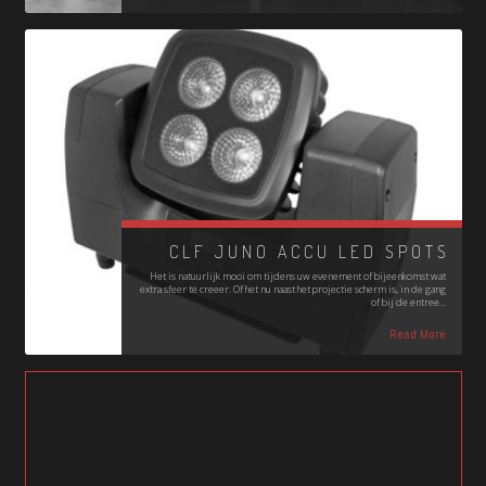
CLF JUNO ACCU LED SPOTS
Het is natuurlijk mooi om tijdens uw evenement of bijeenkomst wat
extra sfeer te creeer. Of het nu naast het projectie scherm is, in de gang
of bij de entree…
Read More