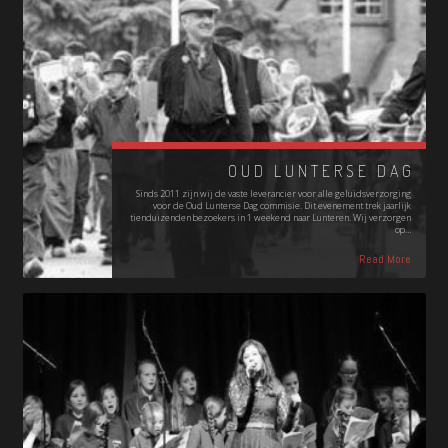
OUD LUNTERSE DAG
Sinds 2011 zijn wij de vaste leverancier voor alle geluidsverzorging
voor de Oud Lunterse Dag commisie. Dit evenement trek jaarlijk
tienduizenden bezoekers in 1 weekend naar Lunteren. Wij verzorgen
op…
Read More