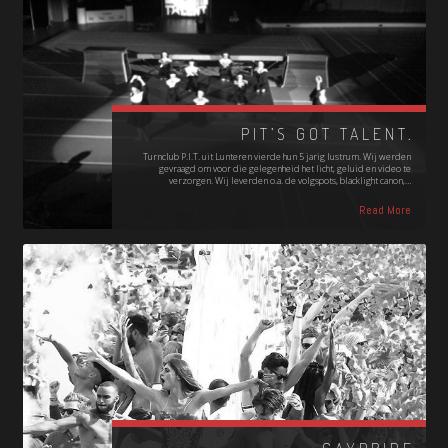
PIT’S GOT TALENT.
Turnclub P.I.T. uit Lunteren vierde hun 5 jarig lustrum. Wij werden
gevraagd om voor die gelegenheid het licht, geluid en video te
verzorgen. Wij leverden o.a. de volgspots, blacklight canon,…
Read More