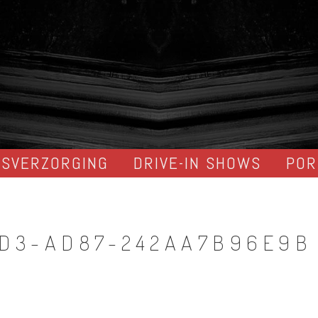
DSVERZORGING
DRIVE-IN SHOWS
POR
6D3-AD87-242AA7B96E9B